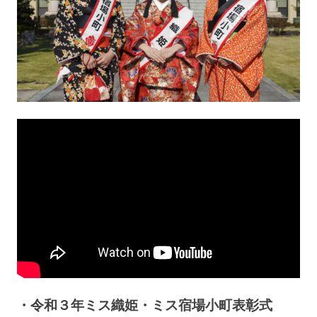
・令和３年ミス織姫・ミス宿場小町表彰式