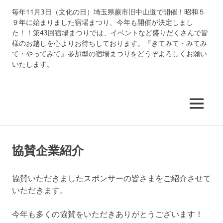
コ
毎年11月3日（文化の日）埼玉県蕨市旧中山道で開催！昭和５
中
ン
９年に始まりました宿場まつり、今年も開催が決定しまし
テ
た！！第43回宿場まつりでは、イベントなど盛りだくさんで皆
仙
ン
様のお越しを心よりお待ちしております。『きてみて・みてみ
ツ
て・やってみて』参加型の宿場まつりをどうぞよろしくお願い
道
いたします。
へ
ス
武
キ
ッ
MENU
州
プ
蕨
協賛企業紹介
宿
協賛いただきましたスポンサーの皆さまをご紹介させて
宿
いただきます。
場
今年も多くの協賛をいただきありがとうございます！