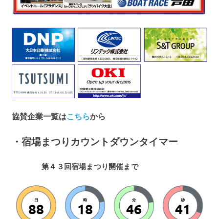
協賛企業一覧は
こちら
から
・宿場まつりカウントダウンタイマー
第４３回宿場まつり開催まで
日
時
分
秒
88
18
46
39