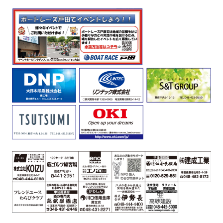
ま
つ
り