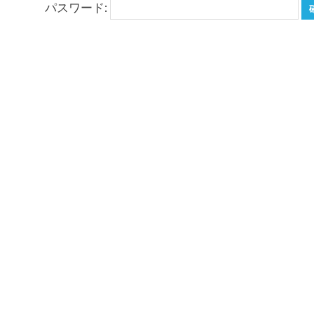
パスワード:
場
ま
つ
り