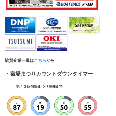
協賛企業一覧は
こちら
から
・宿場まつりカウントダウンタイマー
第４３回宿場まつり開催まで
日
時
分
秒
87
19
50
54