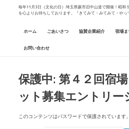
コ
毎年11月3日（文化の日）埼玉県蕨市旧中山道で開催！昭和
中
ン
を心よりお待ちしております。『きてみて・みてみて・やっ
テ
ン
仙
ツ
ホーム
ごあいさつ
協賛企業紹介
宿場ま
へ
道
ス
お問い合わせ
キ
ッ
武
プ
州
保護中: 第４２回宿
蕨
ット募集エントリー
宿
このコンテンツはパスワードで保護されています
宿