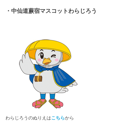
・中仙道蕨宿マスコットわらじろう
わらじろうのぬりえは
こちら
から