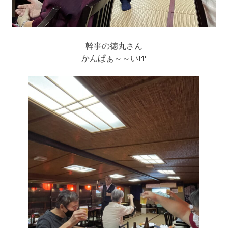
幹事の徳丸さん
かんぱぁ～～い🍺