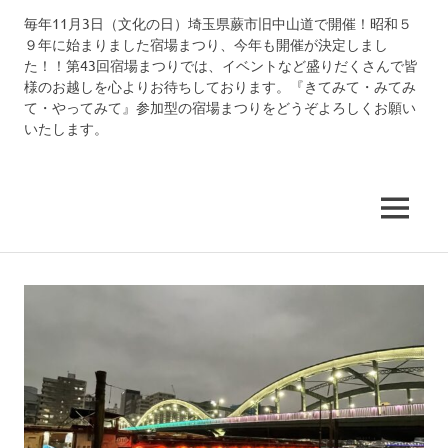
コ
毎年11月3日（文化の日）埼玉県蕨市旧中山道で開催！昭和５
中
ン
９年に始まりました宿場まつり、今年も開催が決定しまし
テ
た！！第43回宿場まつりでは、イベントなど盛りだくさんで皆
仙
ン
様のお越しを心よりお待ちしております。『きてみて・みてみ
ツ
て・やってみて』参加型の宿場まつりをどうぞよろしくお願い
道
いたします。
へ
ス
武
キ
ッ
MENU
州
プ
蕨
宿
宿
場