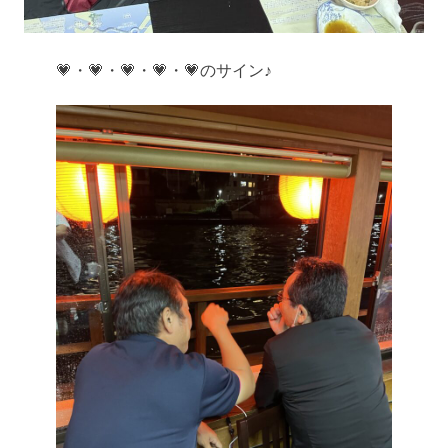
💗・💗・💗・💗・💗のサイン♪