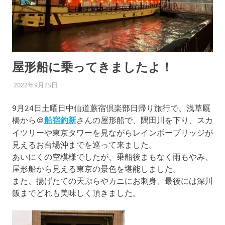
ま
つ
り
屋形船に乗ってきましたよ！
2022年9月25日
わらじろう
中仙道蕨宿倶楽部
9月24日土曜日中仙道蕨宿倶楽部日帰り旅行で、浅草厩
橋から＠
船宿釣新
さんの屋形船で、隅田川を下り、スカ
イツリーや東京タワーを見ながらレインボーブリッジが
見えるお台場沖までを巡って来ました。
あいにくの空模様でしたが、乗船後まもなく雨もやみ、
屋形船から見える東京の景色を堪能しました。
また、揚げたての天ぷらやカニにお刺身、最後には深川
飯までどれも美味しく頂きました。