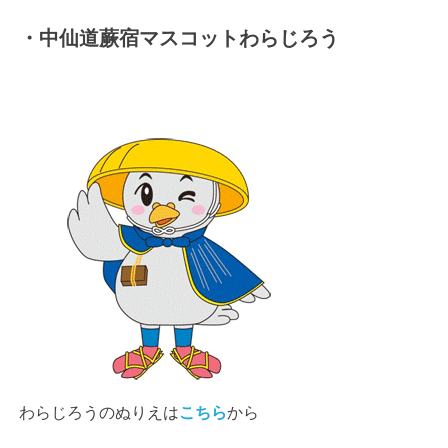
・中仙道蕨宿マスコットわらじろう
わらじろうのぬりえは
こちら
から