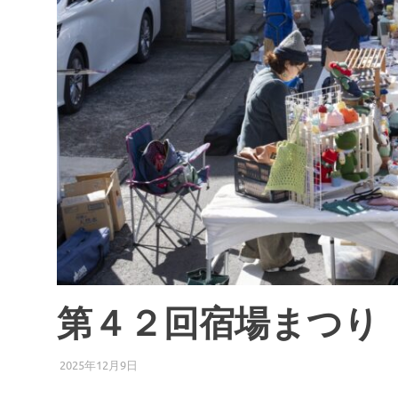
場
ま
つ
り
第４２回宿場まつり
2025年12月9日
わらじろう
第４２回宿場まつり やってみて広場
,
第４２回宿