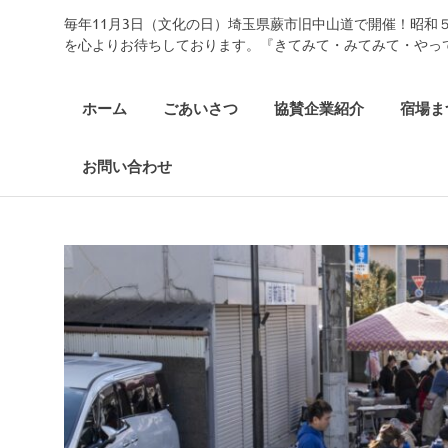
コ
毎年11月3日（文化の日）埼玉県蕨市旧中山道で開催！昭和
中
ン
を心よりお待ちしております。『きてみて・みてみて・やっ
テ
ン
仙
ツ
ホーム
ごあいさつ
協賛企業紹介
宿場ま
へ
道
ス
お問い合わせ
キ
ッ
武
プ
州
蕨
宿
宿