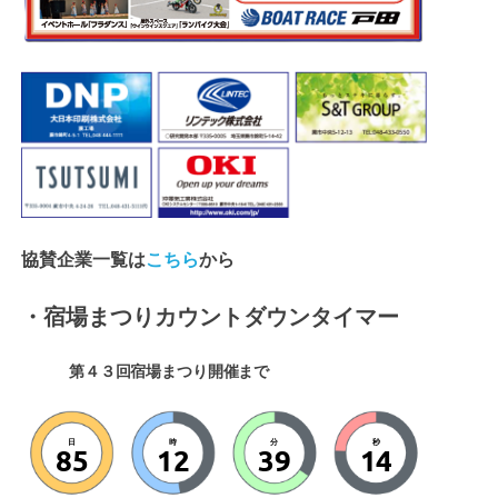
協賛企業一覧は
こちら
から
・宿場まつりカウントダウンタイマー
第４３回宿場まつり開催まで
日
時
分
秒
85
12
39
12