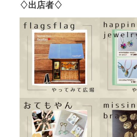
♢出店者♢