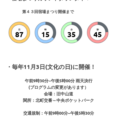
第４３回宿場まつり開催まで
日
時
分
秒
87
15
35
43
・毎年11月3日(文化の日)に開催！
午前9時30分~午後5時00分 雨天決行
(プログラムの変更があります）
会場：旧中山道
関所：北町交番～中央ポケットパーク
交通規制：午前9時00分~午後5時30分