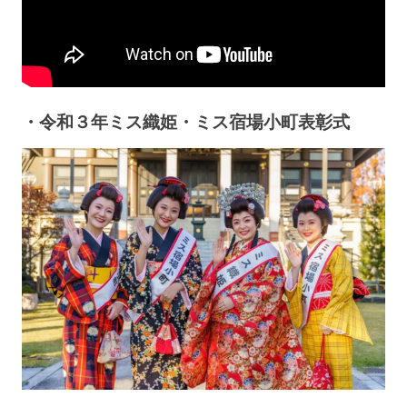
・令和３年ミス織姫・ミス宿場小町表彰式