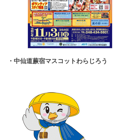
・中仙道蕨宿マスコットわらじろう