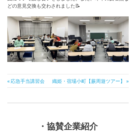
どの意見交換も交わされました📝
前
次
投
応急手当講習会
織姫・宿場小町【蕨周遊ツアー】
の
の
稿
記
記
事:
事:
ナ
ビ
・協賛企業紹介
ゲ