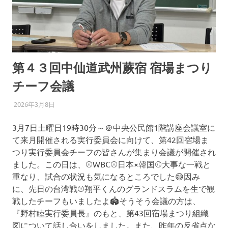
ま
つ
り
第４３回中仙道武州蕨宿 宿場まつり
チーフ会議
2026年3月8日
わらじろう
第４３回宿場まつり 実行委員会からお知らせ
3月7日土曜日19時30分～＠中央公民館1階講座会議室に
て来月開催される実行委員会に向けて、第42回宿場ま
つり実行委員会チーフの皆さんが集まり会議が開催され
ました。この日は、⚾WBC⚾日本×韓国⚾大事な一戦と
重なり、試合の状況も気になるところでした😅因み
に、先日の台湾戦⚾翔平くんのグランドスラムを生で観
戦したチーフもいましたよ🏟️そうそう会議の方は、
『野村睦実行委員長』のもと、第43回宿場まつり組織
図について話し合いをしました。また、昨年の反省点な