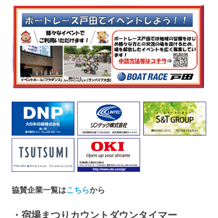
ー
シ
ョ
ン
協賛企業一覧は
こちら
から
・宿場まつりカウントダウンタイマー