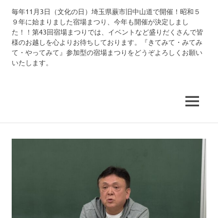
コ
毎年11月3日（文化の日）埼玉県蕨市旧中山道で開催！昭和５
中
ン
９年に始まりました宿場まつり、今年も開催が決定しまし
テ
た！！第43回宿場まつりでは、イベントなど盛りだくさんで皆
仙
ン
様のお越しを心よりお待ちしております。『きてみて・みてみ
ツ
て・やってみて』参加型の宿場まつりをどうぞよろしくお願い
道
いたします。
へ
ス
武
キ
ッ
MENU
州
プ
蕨
宿
宿
場