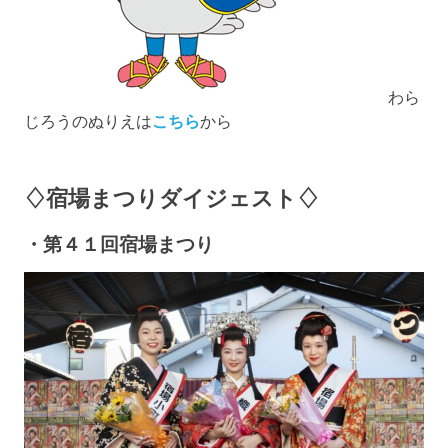
わら
じろうのぬりえは
こちら
から
♢宿場まつりダイジェスト♢
・第４１回宿場まつり