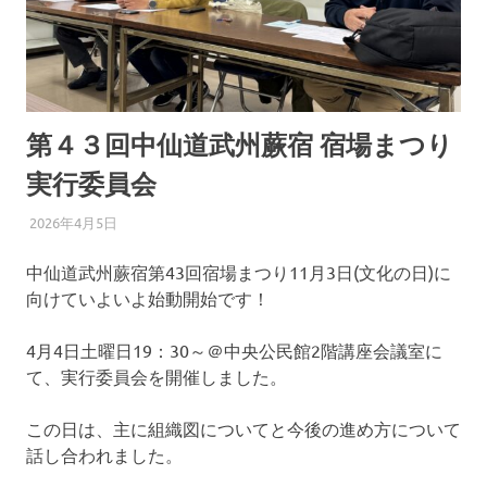
ま
つ
り
第４３回中仙道武州蕨宿 宿場まつり
実行委員会
2026年4月5日
わらじろう
第４３回宿場まつり 実行委員会からお知らせ
中仙道武州蕨宿第43回宿場まつり11月3日(文化の日)に
向けていよいよ始動開始です！
4月4日土曜日19：30～＠中央公民館2階講座会議室に
て、実行委員会を開催しました。
この日は、主に組織図についてと今後の進め方について
話し合われました。