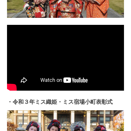
・令和３年ミス織姫・ミス宿場小町表彰式