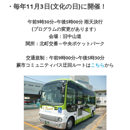
・毎年11月3日(文化の日)に開催！
午前9時30分~午後5時00分 雨天決行
(プログラムの変更があります）
会場：旧中山道
関所：北町交番～中央ポケットパーク
交通規制：午前9時00分~午後5時30分
蕨市コミュニティバス迂回ルートは
こちら
から