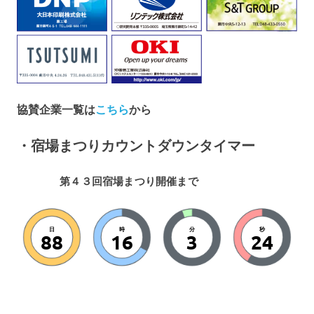
協賛企業一覧は
こちら
から
・宿場まつりカウントダウンタイマー
第４３回宿場まつり開催まで
日
時
分
秒
88
16
3
22