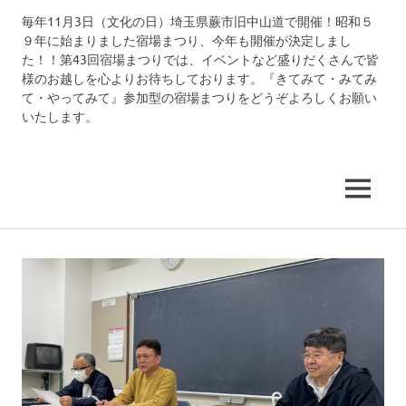
コ
毎年11月3日（文化の日）埼玉県蕨市旧中山道で開催！昭和５
中
ン
９年に始まりました宿場まつり、今年も開催が決定しまし
テ
た！！第43回宿場まつりでは、イベントなど盛りだくさんで皆
仙
ン
様のお越しを心よりお待ちしております。『きてみて・みてみ
ツ
て・やってみて』参加型の宿場まつりをどうぞよろしくお願い
道
いたします。
へ
ス
武
キ
ッ
MENU
州
プ
蕨
宿
宿
場