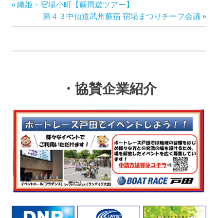
前
投
織姫・宿場小町【蕨周遊ツアー】
の
次
第４３中仙道武州蕨宿 宿場まつりチーフ会議
稿
記
の
事:
記
ナ
事:
ビ
・協賛企業紹介
ゲ
ー
シ
ョ
ン