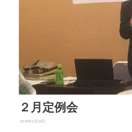
場
ま
つ
り
２月定例会
2019年2月24日
わらじろう
中仙道蕨宿倶楽部