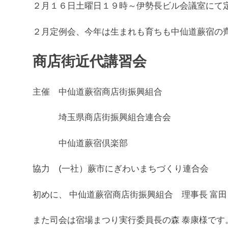
２月１６日土曜日１９時～伊勢長ビル会議室にて
２月定例会、今年は生まれも育ちも中仙道蕨宿の
商店街近代講習会
主催 中仙道蕨宿商店街振興組合
埼玉県商店街振興組合連合会
中仙道蕨宿倶楽部
協力 (一社）蕨市にぎわいまちづくり連合会
初めに、 中仙道蕨宿商店街振興組合 理事長 富田
また司会は宿場まつり実行委員長の森 泰康様です