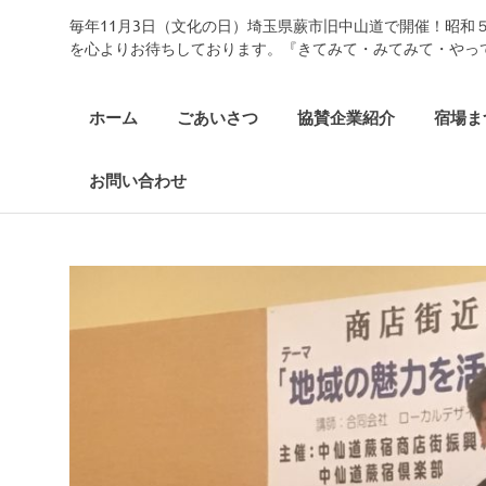
コ
毎年11月3日（文化の日）埼玉県蕨市旧中山道で開催！昭和
中
ン
を心よりお待ちしております。『きてみて・みてみて・やっ
テ
ン
仙
ツ
ホーム
ごあいさつ
協賛企業紹介
宿場ま
へ
道
ス
お問い合わせ
キ
ッ
武
プ
州
蕨
宿
宿