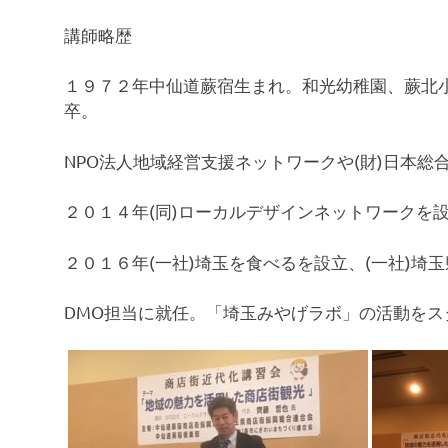
講師略歴
１９７２年中仙道蕨宿生まれ。和光幼稚園、蕨北
卒。
NPO法人地域経営支援ネットワークや(財)日本
２０１４年(同)ローカルデザインネットワークを
２０１６年(一社)埼玉を食べるを設立、(一社)埼
DMO担当に就任。「埼玉みやげラボ」の活動をス