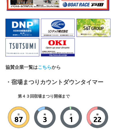
協賛企業一覧は
こちら
から
・宿場まつりカウントダウンタイマー
第４３回宿場まつり開催まで
日
時
分
秒
87
3
1
19