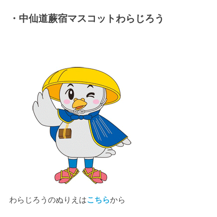
・中仙道蕨宿マスコットわらじろう
わらじろうのぬりえは
こちら
から