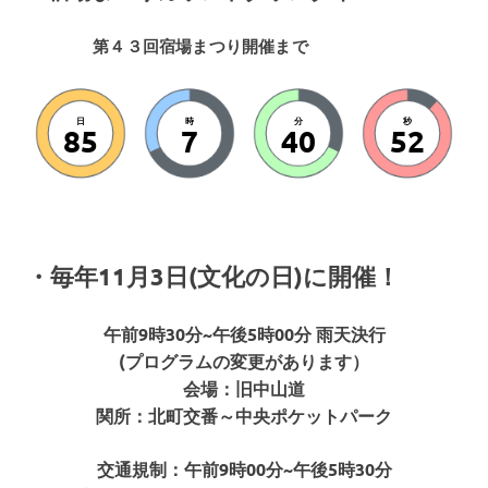
第４３回宿場まつり開催まで
日
時
分
秒
85
7
40
50
・毎年11月3日(文化の日)に開催！
午前9時30分~午後5時00分 雨天決行
(プログラムの変更があります）
会場：旧中山道
関所：北町交番～中央ポケットパーク
交通規制：午前9時00分~午後5時30分