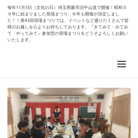
コ
毎年11月3日（文化の日）埼玉県蕨市旧中山道で開催！昭和５
中
ン
９年に始まりました宿場まつり、今年も開催が決定しまし
テ
た！！第43回宿場まつりでは、イベントなど盛りだくさんで皆
仙
ン
様のお越しを心よりお待ちしております。『きてみて・みてみ
ツ
て・やってみて』参加型の宿場まつりをどうぞよろしくお願い
道
いたします。
へ
ス
武
キ
ッ
MENU
州
プ
蕨
宿
宿
場