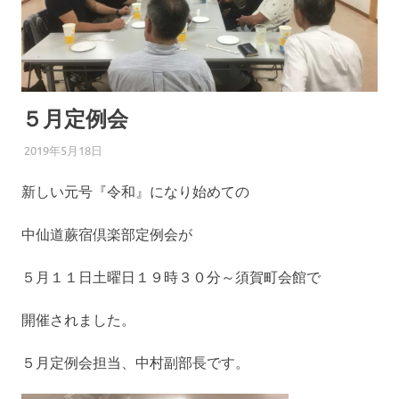
ま
つ
り
５月定例会
2019年5月18日
わらじろう
中仙道蕨宿倶楽部
新しい元号『令和』になり始めての
中仙道蕨宿倶楽部定例会が
５月１１日土曜日１９時３０分～須賀町会館で
開催されました。
５月定例会担当、中村副部長です。