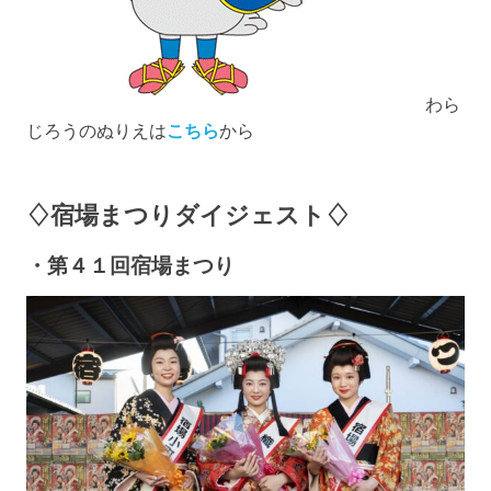
わら
じろうのぬりえは
こちら
から
♢宿場まつりダイジェスト♢
・第４１回宿場まつり