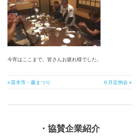
今宵はここまで、皆さんお疲れ様でした。
前
次
投
苗木市・藤まつり
６月定例会
の
の
稿
記
記
事:
事:
ナ
ビ
・協賛企業紹介
ゲ