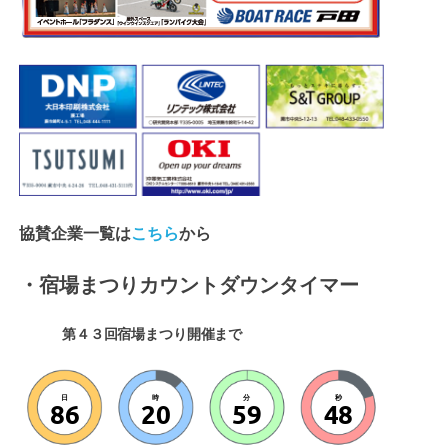
協賛企業一覧は
こちら
から
・宿場まつりカウントダウンタイマー
第４３回宿場まつり開催まで
日
時
分
秒
86
20
59
47