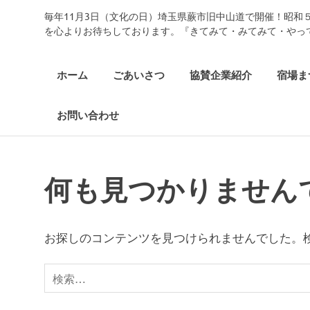
コ
毎年11月3日（文化の日）埼玉県蕨市旧中山道で開催！昭和
中
ン
を心よりお待ちしております。『きてみて・みてみて・やっ
テ
ン
仙
ツ
ホーム
ごあいさつ
協賛企業紹介
宿場ま
へ
道
ス
お問い合わせ
キ
ッ
武
プ
州
何も見つかりません
蕨
お探しのコンテンツを見つけられませんでした。
宿
検
索
宿
対