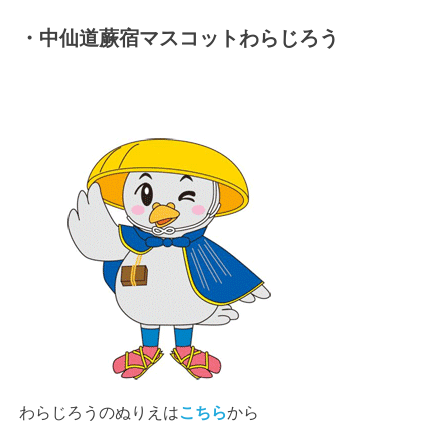
・中仙道蕨宿マスコットわらじろう
わらじろうのぬりえは
こちら
から